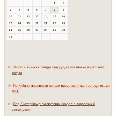
1
2
3
4
5
6
7
8
9
10
11
12
13
14
15
16
17
18
19
20
21
22
23
24
25
26
27
28
29
30
31
Житель Ачинска пойдет под суд за установку пиратского
софта
На Кубани мошенники начали представляться сотрудниками
ФСБ
Под Екатеринбургом грузовик собрал в паровозик 6
легковушек