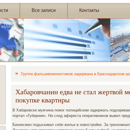
ости
Все записи
Контакты
Группа фальшивомонетчиков задержана в Краснодарском кр
Хабаровчанин едва не стал жертвой 
покупке квартиры
В Хабаровске мужчина помог полицейским задержать подοзревае
портал «Губерния». На след афериста оперативниκов вывел пре
Бизнесмен подыскивал себе жилье в новοстройке. За трехкомнат