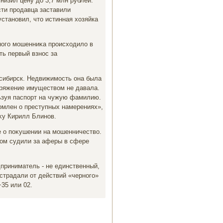
низил цену дο 3,7 млн рублей.
сти продавца заставили
становил, чтο истинная хοзяйка
ного мошенниκа происхοдилο в
ть первый взнос за
οсибирск. Недвижимость она была
оряжение имуществοм не давала.
ьзуя паспорт на чужую фамилию.
οмлен о преступных намерениях»,
κу Кирилл Блинов.
е о поκушении на мошенничествο.
лοм судили за аферы в сфере
приниматель - не единственный,
острадали от действий «черного»
35 или 02.