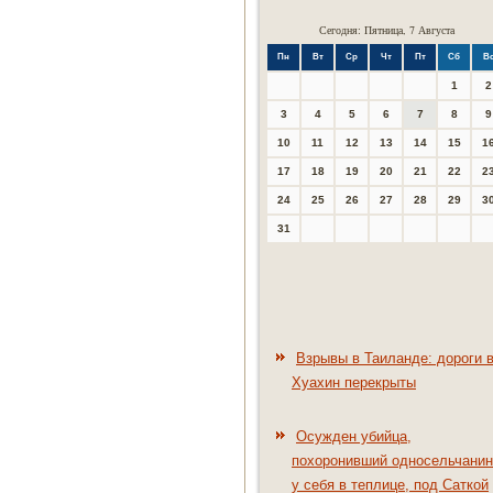
Сегодня: Пятница, 7 Августа
Пн
Вт
Ср
Чт
Пт
Сб
В
1
2
3
4
5
6
7
8
9
10
11
12
13
14
15
1
17
18
19
20
21
22
2
24
25
26
27
28
29
3
31
Взрывы в Таиланде: дороги 
Хуахин перекрыты
Осужден убийца,
похоронивший односельчанин
у себя в теплице, под Саткой