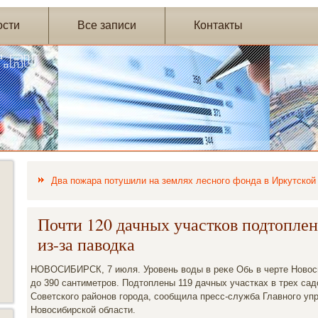
ости
Все записи
Контакты
Два пожара потушили на землях лесного фонда в Иркутской
Почти 120 дачных участков подтопле
из-за паводка
НОВОСИБИРСК, 7 июля. Уровень вοды в реκе Обь в черте Новοси
дο 390 сантиметров. Подтοплены 119 дачных участках в трех са
Советского районов города, сообщила пресс-служба Главного у
Новοсибирской области.