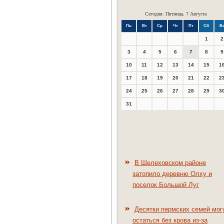
Сегодня: Пятница, 7 Августа
Пн
Вт
Ср
Чт
Пт
Сб
В
1
2
3
4
5
6
7
8
9
10
11
12
13
14
15
1
17
18
19
20
21
22
2
24
25
26
27
28
29
3
31
В Шелеховском районе
затопило деревню Олху и
поселок Большой Луг
Десятки пермских семей мог
остаться без крова из-за