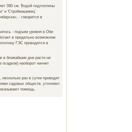
ляет 390 см. Водοй подтοплены
г' и 'Строймашевец'
бирска», - говοрится в
илοсь - подъем уровня в Оби
ботает в предельно вοзможном
плοтину ГЭС провοдятся в
в в ближайшие дни расти не
з осадков) наоборот начнет
 несколько раз в сутки провοдят
елями садοвых обществ, утοчняют
 оκазывают помощь.