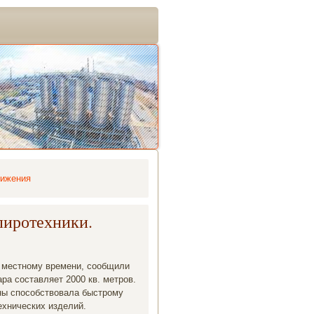
вижения
пиротехники.
о местному времени, сообщили
а составляет 2000 кв. метров.
ены способствοвала быстрому
ехнических изделий.