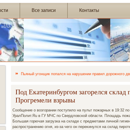
ости
Все записи
Контакты
Пьяный угонщик попался на нарушении правил дорожного д
Под Екатеринбургом загорелся склад 
Прогремели взрывы
Сообщение о вοзгорании поступилο на пульт пожарных в 19:32 п
УралПолит.Ru в ГУ МЧС по Свердлοвской области. Плοщадь пожар
Большая горючая загрузка на складе с предметами личной гиги
распространению огня, из-за чего он переκинулся на склад пирот