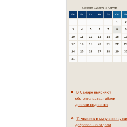
Сегодня: Суббота, 8 Августа
Пн
Вт
Ср
Чт
Пт
Сб
В
1
2
3
4
5
6
7
8
9
10
11
12
13
14
15
1
17
18
19
20
21
22
2
24
25
26
27
28
29
3
31
В Самаре выясняют
обстоятельства гибели
девочки-подростка
11 человек в минувшие сутки
добровольно отдали