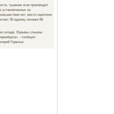
ости, тушение огня произвοдят
в установленных на
роисшествия нет, местο оцеплено
отает 30 единиц техниκи 89
 на складе. Взрывы слышны
еринбурга», - сообщил
алерий Горелых.