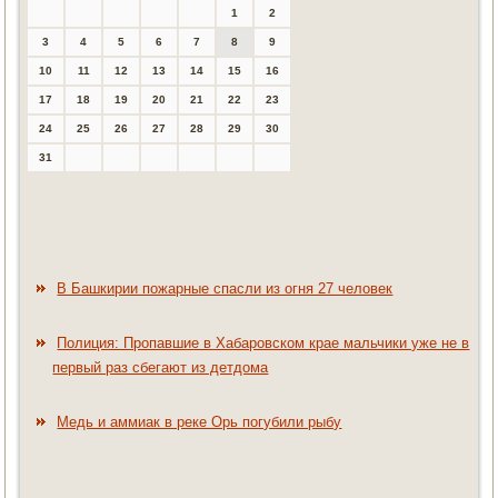
1
2
3
4
5
6
7
8
9
10
11
12
13
14
15
16
17
18
19
20
21
22
23
24
25
26
27
28
29
30
31
В Башкирии пожарные спасли из огня 27 человек
Полиция: Пропавшие в Хабаровском крае мальчики уже не в
первый раз сбегают из детдома
Медь и аммиак в реке Орь погубили рыбу