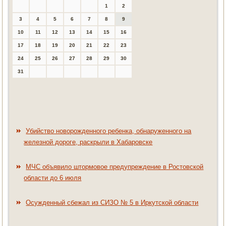
1
2
3
4
5
6
7
8
9
10
11
12
13
14
15
16
17
18
19
20
21
22
23
24
25
26
27
28
29
30
31
Убийство новорожденного ребенка, обнаруженного на
железной дороге, раскрыли в Хабаровске
МЧС объявило штормовое предупреждение в Ростовской
области до 6 июля
Осужденный сбежал из СИЗО № 5 в Иркутской области