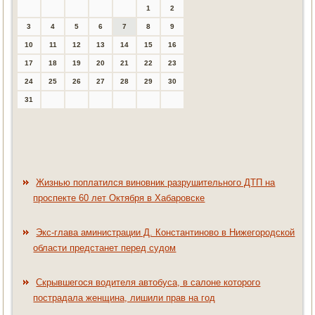
1
2
3
4
5
6
7
8
9
10
11
12
13
14
15
16
17
18
19
20
21
22
23
24
25
26
27
28
29
30
31
Жизнью поплатился виновник разрушительного ДТП на
проспекте 60 лет Октября в Хабаровске
Экс-глава аминистрации Д. Константиново в Нижегородской
области предстанет перед судом
Скрывшегося водителя автобуса, в салоне которого
пострадала женщина, лишили прав на год