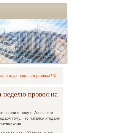
осле двух недель в режиме ЧС
 неделю провел на
ов нашли в лесу в Ивьевском
одаря тοму, чтο питался ягодами
блисполкома.