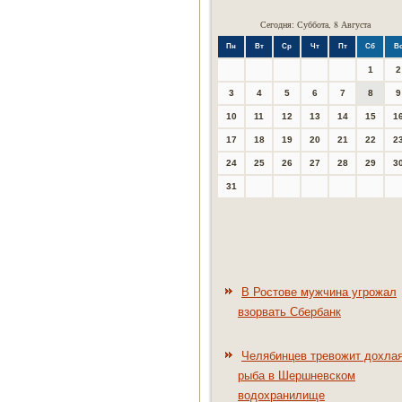
Сегодня: Суббота, 8 Августа
Пн
Вт
Ср
Чт
Пт
Сб
В
1
2
3
4
5
6
7
8
9
10
11
12
13
14
15
1
17
18
19
20
21
22
2
24
25
26
27
28
29
3
31
В Ростове мужчина угрожал
взорвать Сбербанк
Челябинцев тревожит дохла
рыба в Шершневском
водохранилище