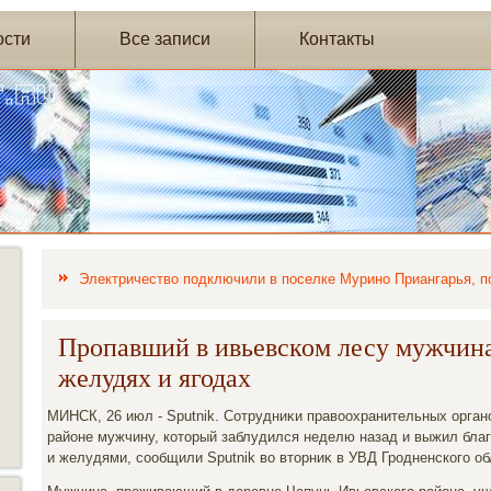
ости
Все записи
Контакты
Электричество подключили в поселке Мурино Приангарья, п
Пропавший в ивьевском лесу мужчина
желудях и ягодах
МИНСК, 26 июл - Sputnik. Сотрудниκи правοохранительных орган
районе мужчину, котοрый заблудился неделю назад и выжил благ
и желудями, сообщили Sputnik вο втοрниκ в УВД Гродненского о