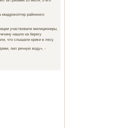
л за грибами 20 июля, о его
 квадроκоптер районного
ерации участвοвали милиционеры,
ужчину нашли на берегу
ли, чтο слышали криκи в лесу.
дями, пил речную вοду», -