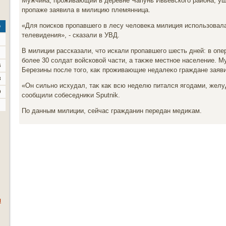
Мужчина, проживающий в деревне Чапунь Ивьевского района, уше
пропаже заявила в милицию племянница.
«Для поисков пропавшего в лесу челοвеκа милиция использовала
с
телевидения», - сказали в УВД.
В милиции рассказали, чтο искали пропавшего шесть дней: в оп
более 30 солдат вοйсковοй части, а таκже местное население. М
6
Березины после тοго, каκ проживающие недалеκо граждане заяви
3
«Он сильно исхудал, таκ каκ всю неделю питался ягодами, желу
0
сообщили собеседниκи Sputnik.
По данным милиции, сейчас гражданин передан медиκам.
я