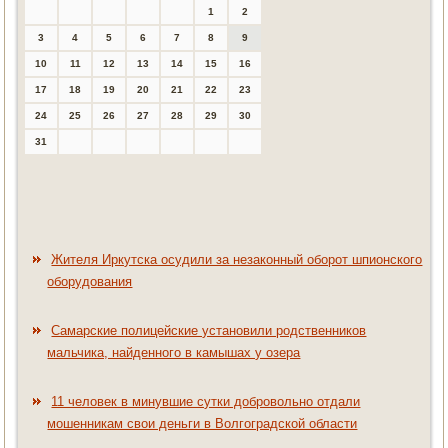
1
2
3
4
5
6
7
8
9
10
11
12
13
14
15
16
17
18
19
20
21
22
23
24
25
26
27
28
29
30
31
Жителя Иркутска осудили за незаконный оборот шпионского
оборудования
Самарские полицейские установили родственников
мальчика, найденного в камышах у озера
11 человек в минувшие сутки добровольно отдали
мошенникам свои деньги в Волгоградской области