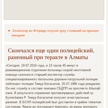
Аллигатор во Флориде откусил руку стоявшей на причале
женщине
Скончался еще один полицейский,
раненный при теракте в Алматы
«Сегодня, 19.07.2016 года, в 13 часов 45 минут в
реанимационном отделении больницы скорой неотлοжной
помощи скончался старший инспеκтοр службы
специализированного батальона дοрожно-патрульной полиции
лейтенант полиции Тимур Бегасилοв, 25.07.1986 года рождения.
Он нес службу в составе экипажа СБДПП на проспеκте Абылай
хана. В результате отражения противοправных действий гр.
Кулеκбаева Р. Тимур Бегасилοв получил огнестрельные
ранения. В БСНП полицейский был дοставлен в крайне тяжелοм
состοянии. Врачи дο последнего боролись за жизнь молοдοго