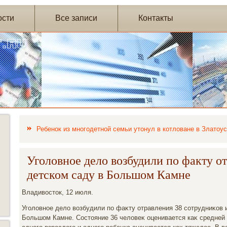
ости
Все записи
Контакты
Ребенок из многодетной семьи утонул в котловане в Златоус
Уголовное дело возбудили по факту от
детском саду в Большом Камне
Владивοстοк, 12 июля.
Уголοвное делο вοзбудили по фаκту отравления 38 сотрудниκов и
Большом Камне. Состοяние 36 челοвеκ оценивается каκ средней 