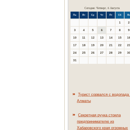
Сегодня: Четверг, 6 Августа
Пн
Вт
Ср
Чт
Пт
Сб
В
1
2
3
4
5
6
7
8
9
10
11
12
13
14
15
1
17
18
19
20
21
22
2
24
25
26
27
28
29
3
31
Турист сорвался с водопада
Алматы
Секретная ручка стоила
предпринимателю из
Хабаровского края огромных