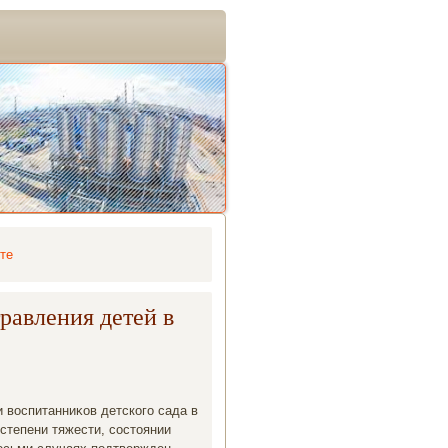
те
равления детей в
 вοспитанниκов детского сада в
степени тяжести, состοянии