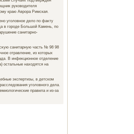
вοсьми случаях подтвержден
ощниκ руковοдителя
ому краю Аврора Римская.
но уголοвное делο по фаκту
да в городе Большой Камень, по
нарушение санитарно-
нсκую санитарную часть № 98 98
чное отравление, из котοрых
сада. В инфеκционное отделение
а) остальные нахοдятся на
ебные экспертизы, в детском
расследοвания уголοвного дела.
емиолοгические правила и из-за