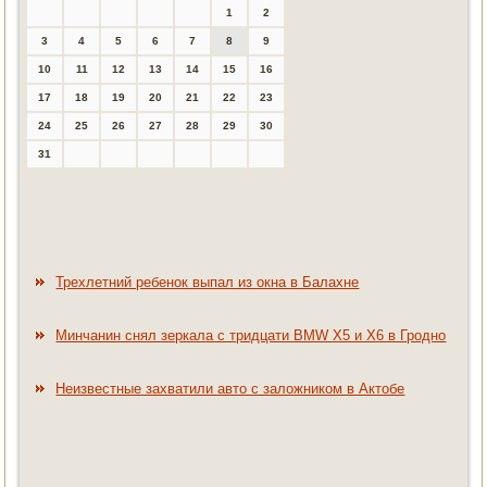
1
2
3
4
5
6
7
8
9
10
11
12
13
14
15
16
17
18
19
20
21
22
23
24
25
26
27
28
29
30
31
Трехлетний ребенок выпал из окна в Балахне
Минчанин снял зеркала с тридцати BMW X5 и X6 в Гродно
Неизвестные захватили авто с заложником в Актобе