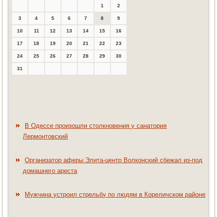
1
2
3
4
5
6
7
8
9
10
11
12
13
14
15
16
17
18
19
20
21
22
23
24
25
26
27
28
29
30
31
В Одессе произошли столкновения у санатория
Лермонтовский
Организатор аферы Элита-центр Волконский сбежал из-под
домашнего ареста
Мужчина устроил стрельбу по людям в Кореличском районе