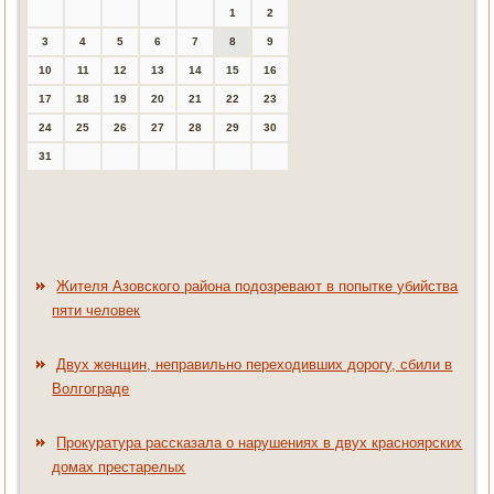
1
2
3
4
5
6
7
8
9
10
11
12
13
14
15
16
17
18
19
20
21
22
23
24
25
26
27
28
29
30
31
Жителя Азовского района подозревают в попытке убийства
пяти человек
Двух женщин, неправильно переходивших дорогу, сбили в
Волгограде
Прокуратура рассказала о нарушениях в двух красноярских
домах престарелых