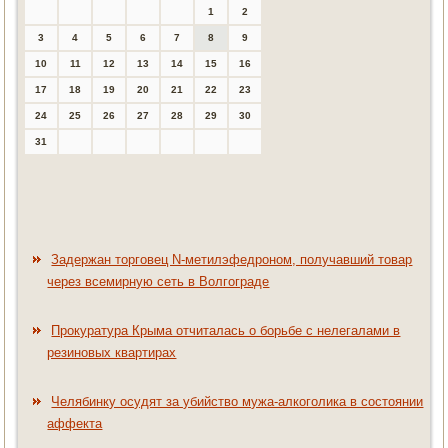
1
2
3
4
5
6
7
8
9
10
11
12
13
14
15
16
17
18
19
20
21
22
23
24
25
26
27
28
29
30
31
Задержан торговец N-метилэфедроном, получавший товар
через всемирную сеть в Волгограде
Прокуратура Крыма отчиталась о борьбе с нелегалами в
резиновых квартирах
Челябинку осудят за убийство мужа-алкоголика в состоянии
аффекта