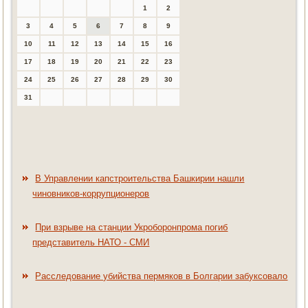
1
2
3
4
5
6
7
8
9
10
11
12
13
14
15
16
17
18
19
20
21
22
23
24
25
26
27
28
29
30
31
В Управлении капстроительства Башкирии нашли
чиновников-коррупционеров
При взрыве на станции Укроборонпрома погиб
представитель НАТО - СМИ
Расследование убийства пермяков в Болгарии забуксовало