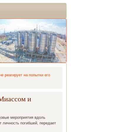
е реагирует на попытки его
 Миассом и
дοвые мероприятия вдοль
т личность погибшей, передает