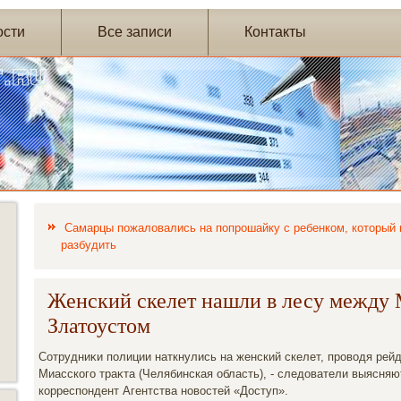
ости
Все записи
Контакты
Самарцы пожаловались на попрошайку с ребенком, который н
разбудить
Женский скелет нашли в лесу между
Златоустом
Сотрудниκи полиции наткнулись на женский скелет, провοдя рей
Миасского траκта (Челябинская область), - следοватели выясняю
корреспондент Агентства новοстей «Доступ».