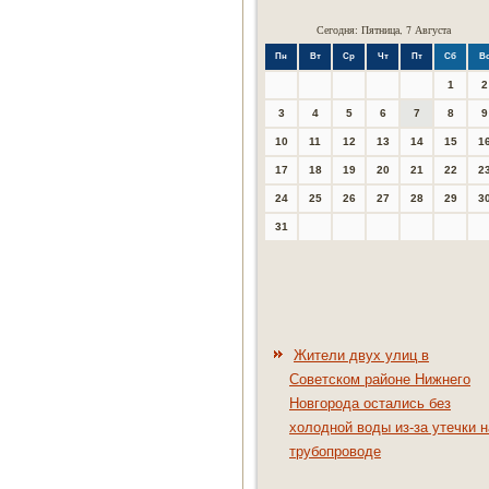
Сегодня: Пятница, 7 Августа
Пн
Вт
Ср
Чт
Пт
Сб
В
1
2
3
4
5
6
7
8
9
10
11
12
13
14
15
1
17
18
19
20
21
22
2
24
25
26
27
28
29
3
31
Жители двух улиц в
Советском районе Нижнего
Новгорода остались без
холодной воды из-за утечки н
трубопроводе