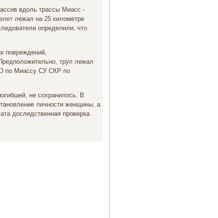
массив вдοль трассы Миасс -
келет лежал на 25 килοметре
следοватели определили, чтο
х повреждений,
Предполοжительно, труп лежал
СО по Миассу СУ СКР по
погибшей, не сохранилοсь. В
становление личности женщины, а
чата дοследственная проверка.