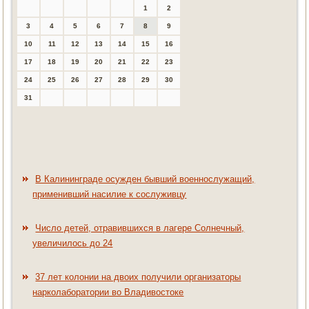
1
2
3
4
5
6
7
8
9
10
11
12
13
14
15
16
17
18
19
20
21
22
23
24
25
26
27
28
29
30
31
В Калининграде осужден бывший военнослужащий,
применивший насилие к сослуживцу
Число детей, отравившихся в лагере Солнечный,
увеличилось до 24
37 лет колонии на двоих получили организаторы
нарколаборатории во Владивостоке