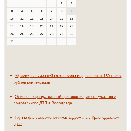
1
2
3
4
5
6
7
8
9
10
11
12
13
14
15
16
17
18
19
20
21
22
23
24
25
26
27
28
29
30
31
Уфимке, получившей ожог в больнице, выплатят 150 тысяч
рублей компенсации
Отменен оправдательный приговор водителю-участнику
смертельного ДТП в Волгограде
Группа фальшивомонетчиков задержана в Краснодарском
крае